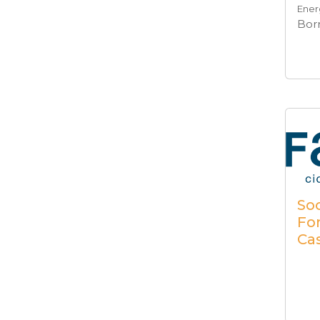
Ener
Bor
So
Fo
Cas