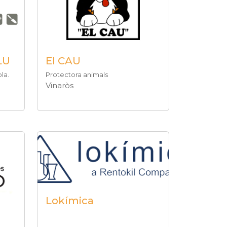
LU
El CAU
la.
Protectora animals
Vinaròs
Lokímica