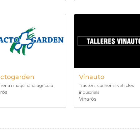
actogarden
Vinauto
neria i maquinària agrícola
Tractors, camions i vehicles
ròs
industrials
Vinaròs