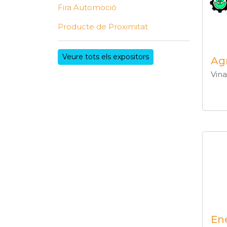
Fira Automoció
Producte de Proximitat
Veure tots els expositors
Ag
Vina
Ene