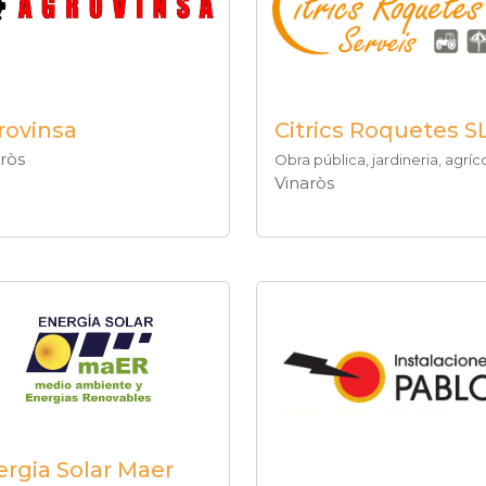
rovinsa
Citrics Roquetes S
ròs
Obra pública, jardineria, agríco
Vinaròs
rgia Solar Maer