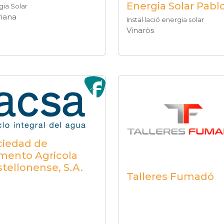
Energia Solar Pabl
gia Solar
riana
Instal·lació energia solar
Vinaròs
ciedad de
mento Agricola
tellonense, S.A.
Talleres Fumadó