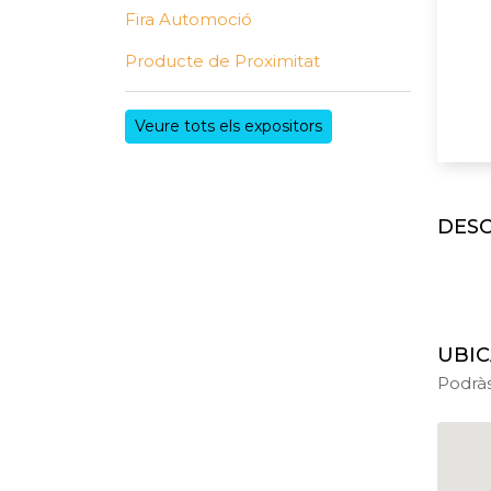
Fira Automoció
Producte de Proximitat
Veure tots els expositors
DESC
UBIC
Podrà