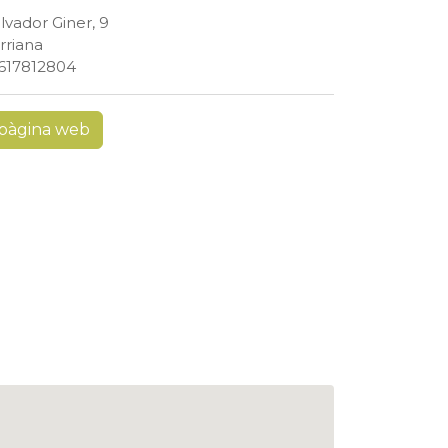
lvador Giner, 9
rriana
617812804
pàgina web