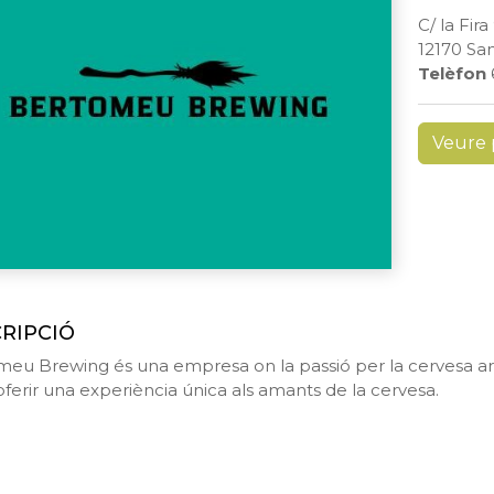
C/ la Fira
12170 Sa
Telèfon
Veure 
RIPCIÓ
eu Brewing és una empresa on la passió per la cervesa artes
oferir una experiència única als amants de la cervesa.