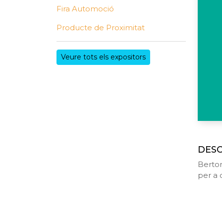
Fira Automoció
Producte de Proximitat
Veure tots els expositors
DESC
Bertom
per a 