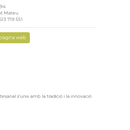
 94
nt Mateu
613 719 551
pàgina web
anal s’unix amb la tradició i la innovació