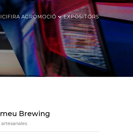
ICI
FIRA AGROMOCIÓ
EXPOSITORS
omeu Brewing
 artesanales