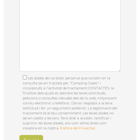
Les dades de caràcter personal que constin en la
consulta seran tractats per "Camping Cases" i
incorporats a l'activitat de tractament CONTACTES, la
finalitat dels quals és atendre les teves sol·licituds,
peticions o consultes rebudes des de la web, mitjançant
correu electrònic o telefònic. Donar resposta a la teva
sol·licitud i fer un seguiment posterior. La legitimació del
tractament és el teu consentiment. Les teves dades no
seran cedits a tercers. Tens dret a accedir, rectificar i
suprimir les teves dades, així com altres drets com
s'explica en la nostra.
Política de Privacitat
.