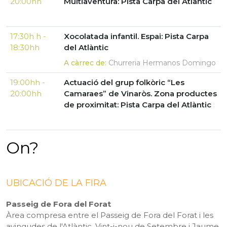
20:00hh
Multiaventura: Pista Carpa del Atlàntic
17:30h h -
Xocolatada infantil. Espai: Pista Carpa
18:30hh
del Atlàntic
A càrrec de:
Churreria Hermanos Domingo
19:00hh -
Actuació del grup folkòric “Les
20:00hh
Camaraes” de Vinaròs. Zona productes
de proximitat: Pista Carpa del Atlàntic
On?
UBICACIÓ DE LA FIRA
Passeig de Fora del Forat
Àrea compresa entre el Passeig de Fora del Forat i les
avingudes de l'Atlàntic, Vint-i-nou de Setembre i Jaume