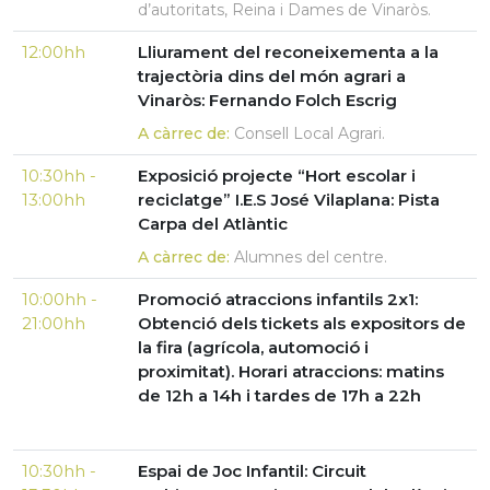
d’autoritats, Reina i Dames de Vinaròs.
12:00hh
Lliurament del reconeixementa a la
trajectòria dins del món agrari a
Vinaròs: Fernando Folch Escrig
A càrrec de:
Consell Local Agrari.
10:30hh -
Exposició projecte “Hort escolar i
13:00hh
reciclatge” I.E.S José Vilaplana: Pista
Carpa del Atlàntic
A càrrec de:
Alumnes del centre.
10:00hh -
Promoció atraccions infantils 2x1:
21:00hh
Obtenció dels tickets als expositors de
la fira (agrícola, automoció i
proximitat). Horari atraccions: matins
de 12h a 14h i tardes de 17h a 22h
10:30hh -
Espai de Joc Infantil: Circuit