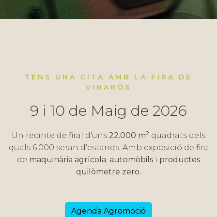
TENS UNA CITA AMB LA FIRA DE
VINARÒS
9 i 10 de Maig de 2026
2
Un recinte de firal d'uns
22.000 m
quadrats dels
quals 6.000 seran d'estands. Amb exposició de fira
de
maquinària agrícola
,
automòbils
i
productes
quilòmetre zero.
Agenda Agromoció